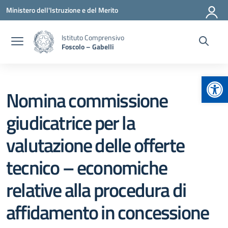
Vai ai contenuti
Vai al menu di navigazione
Vai al footer
Ministero dell'Istruzione e del Merito
Istituto Comprensivo
Foscolo – Gabelli
Apr
Nomina commissione
giudicatrice per la
valutazione delle offerte
tecnico – economiche
relative alla procedura di
affidamento in concessione