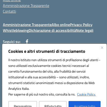
Amministrazione Trasparente
Contatti
Amministrazione Trasparente
Albo online
Privacy Policy
Whistleblowing
Dichiarazione di accessibilità
Note legali
Seguici su:
Cookies e altri strumenti di tracciamento
Telefono: 0881814875
Il nostro Istituto non utilizza strumenti di profilazione degli utenti -
Mail: fgic86100g@istruzione.it PEC: fgic86100g@pec.istruzione.it
sono utilizzati esclusivamente cookies tecnici necessari al
Codice univoco ufficio: UF0Y26 Codice IPA: istsc_fgic86100g
corretto funzionamento del sito, alla fruibilità dei servizi
Codice meccanografico: FGIC86100G
istituzionali e alla sua accessibilità – sono utilizzati, inoltre,
Codice fiscale: 80030630711
strumenti statistici anonimizzati messi a disposizione da Web
Analytics Italia.
Hosting & Powered by 3D Solution S.r.l.
Per saperne di più sul nostro sito, consulta la ns.
Cookie Policy.
Concept & Design by Designers Italia
Personalizza
Rifiuta tutto
Accettare tutto