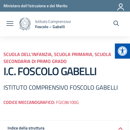
Vai ai contenuti
Vai al menu di navigazione
Vai al footer
Ministero dell'Istruzione e del Merito
Istituto Comprensivo
Foscolo – Gabelli
Apr
SCUOLA DELL'INFANZIA, SCUOLA PRIMARIA, SCUOLA
SECONDARIA DI PRIMO GRADO
I.C. FOSCOLO GABELLI
ISTITUTO COMPRENSIVO FOSCOLO GABELLI
CODICE MECCANOGRAFICO:
FGIC86100G
Indice della struttura