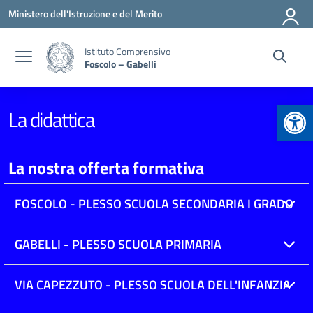
Vai ai contenuti
Vai al menu di navigazione
Vai al footer
Ministero dell'Istruzione e del Merito
Istituto Comprensivo
Foscolo – Gabelli
Apr
La didattica
La nostra offerta formativa
FOSCOLO - PLESSO SCUOLA SECONDARIA I GRADO
GABELLI - PLESSO SCUOLA PRIMARIA
VIA CAPEZZUTO - PLESSO SCUOLA DELL'INFANZIA