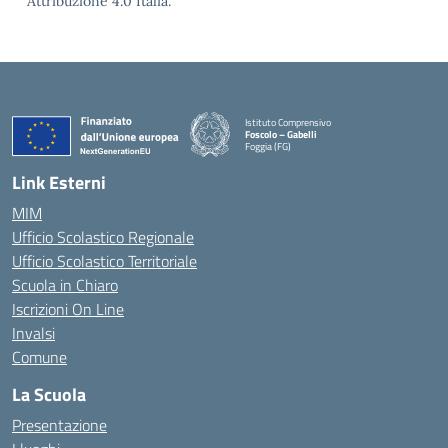
Attribuzione 4.0 Italia.
Istituto Comprensivo
Foscolo – Gabelli
Foggia (FG)
— Visita la pagina iniziale della scuola
Link Esterni
MIM
Ufficio Scolastico Regionale
Ufficio Scolastico Territoriale
Scuola in Chiaro
Iscrizioni On Line
Invalsi
Comune
La Scuola
Presentazione