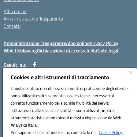
Albo online
Amministrazione Trasparente
Contatti
Amministrazione Trasparente
Albo online
Privacy Policy
Whistleblowing
Dichiarazione di accessibilità
Note legali
Seguici su:
Cookies e altri strumenti di tracciamento
Telefono: 0881814875
Il nostro Istituto non utilizza strumenti di profilazione degli utenti -
Mail: fgic86100g@istruzione.it PEC: fgic86100g@pec.istruzione.it
sono utilizzati esclusivamente cookies tecnici necessari al
Codice univoco ufficio: UF0Y26 Codice IPA: istsc_fgic86100g
corretto funzionamento del sito, alla fruibilità dei servizi
Codice meccanografico: FGIC86100G
istituzionali e alla sua accessibilità – sono utilizzati, inoltre,
Codice fiscale: 80030630711
strumenti statistici anonimizzati messi a disposizione da Web
Analytics Italia.
Hosting & Powered by 3D Solution S.r.l.
Per saperne di più sul nostro sito, consulta la ns.
Cookie Policy.