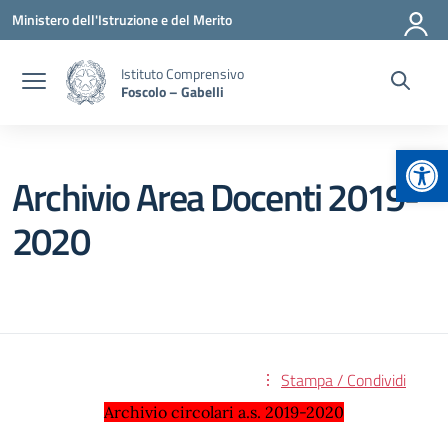
Vai ai contenuti
Vai al menu di navigazione
Vai al footer
Ministero dell'Istruzione e del Merito
Istituto Comprensivo
Foscolo – Gabelli
Apr
Archivio Area Docenti 2019-
2020
Stampa / Condividi
Archivio circolari a.s. 2019-2020