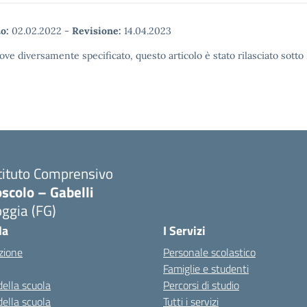
o:
02.02.2022
-
Revisione:
14.04.2023
ove diversamente specificato, questo articolo è stato rilasciato sott
tituto Comprensivo
scolo – Gabelli
ggia (FG)
Visita la pagina iniziale della scuola
la
I Servizi
zione
Personale scolastico
Famiglie e studenti
della scuola
Percorsi di studio
della scuola
Tutti i servizi