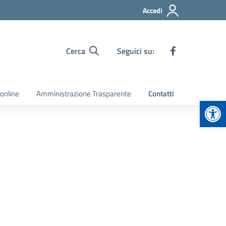
Accedi
Cerca
Seguici su:
 online
Amministrazione Trasparente
Contatti
Apr