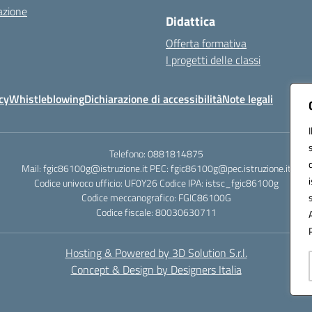
azione
Didattica
Offerta formativa
I progetti delle classi
cy
Whistleblowing
Dichiarazione di accessibilità
Note legali
Telefono: 0881814875
Mail: fgic86100g@istruzione.it PEC: fgic86100g@pec.istruzione.it
Codice univoco ufficio: UF0Y26 Codice IPA: istsc_fgic86100g
Codice meccanografico: FGIC86100G
Codice fiscale: 80030630711
Hosting & Powered by 3D Solution S.r.l.
Concept & Design by Designers Italia