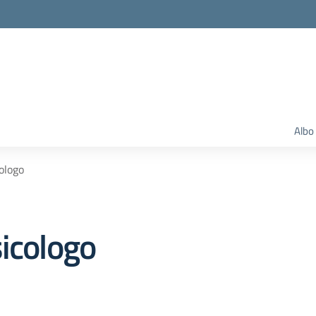
Albo
ologo
sicologo