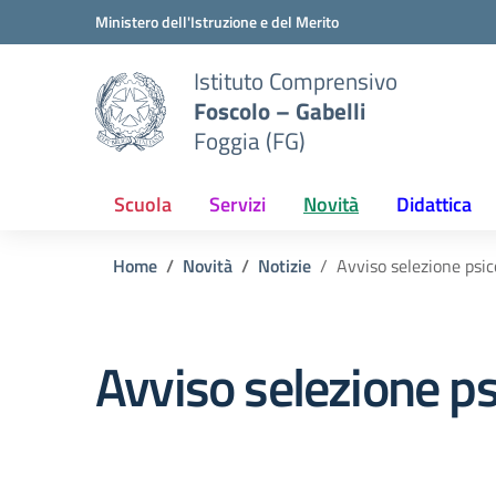
Vai ai contenuti
Vai al menu di navigazione
Vai al footer
Ministero dell'Istruzione e del Merito
Istituto Comprensivo
Foscolo – Gabelli
Foggia (FG)
Scuola
Servizi
Novità
Didattica
Home
Novità
Notizie
Avviso selezione psic
Avviso selezione p