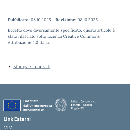
Pubblicato:
08.10.2025
-
Revisione:
08.10.2025
Eccetto dove diversamente specificato, questo articolo è
stato rilasciato sotto Licenza Creative Commons
Attribuzione 4.0 Italia.
Stampa / Condividi
Istituto Comprensivo
Foscolo – Gabelli
Foggia (FG)
— Visita la pagina iniziale della scuola
Link Esterni
MIM