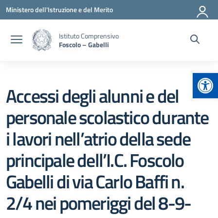
Vai ai contenuti
Vai al menu di navigazione
Vai al footer
Ministero dell'Istruzione e del Merito
Istituto Comprensivo
Foscolo – Gabelli
Apr
Accessi degli alunni e del
personale scolastico durante
i lavori nell’atrio della sede
principale dell’I.C. Foscolo
Gabelli di via Carlo Baffi n.
2/4 nei pomeriggi del 8-9-