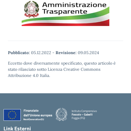
Pubblicato:
05.12.2022
-
Revisione:
09.05.2024
Eccetto dove diversamente specificato, questo articolo è
stato rilasciato sotto Licenza Creative Commons
Attribuzione 4.0 Italia.
Istituto Comprensivo
Foscolo – Gabelli
Foggia (FG)
— Visita la pagina iniziale della scuola
Link Esterni