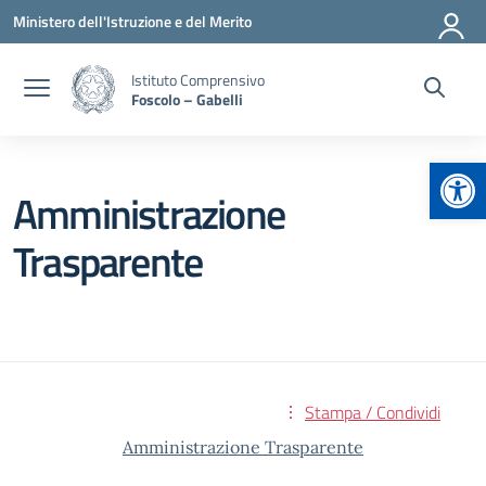
Vai ai contenuti
Vai al menu di navigazione
Vai al footer
Ministero dell'Istruzione e del Merito
Istituto Comprensivo
Foscolo – Gabelli
Apr
Amministrazione
Trasparente
Stampa / Condividi
Amministrazione Trasparente