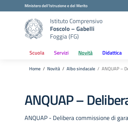
Vai ai contenuti
Vai al menu di navigazione
Vai al footer
Ministero dell'Istruzione e del Merito
Istituto Comprensivo
Foscolo – Gabelli
Foggia (FG)
Scuola
Servizi
Novità
Didattica
Home
Novità
Albo sindacale
ANQUAP – Del
ANQUAP – Delibera
ANQUAP - Delibera commissione di gara