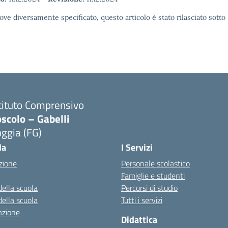
ove diversamente specificato, questo articolo è stato rilasciato sott
tituto Comprensivo
scolo – Gabelli
ggia (FG)
Visita la pagina iniziale della scuola
la
I Servizi
zione
Personale scolastico
Famiglie e studenti
della scuola
Percorsi di studio
della scuola
Tutti i servizi
azione
Didattica