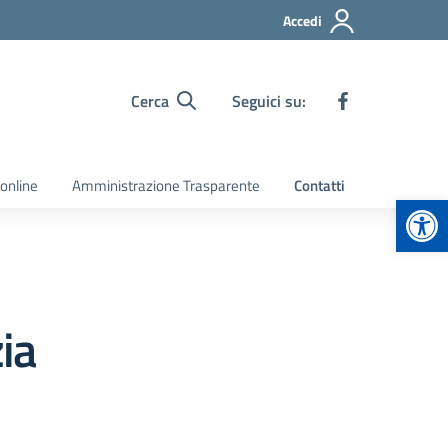
Accedi
Cerca
Seguici su:
 online
Amministrazione Trasparente
Contatti
Apr
ia