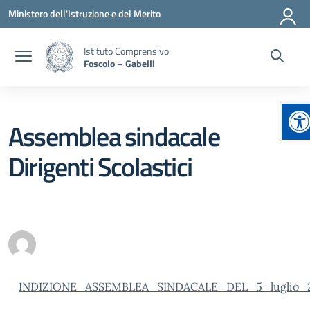
Vai ai contenuti
Vai al menu di navigazione
Vai al footer
Ministero dell'Istruzione e del Merito
Istituto Comprensivo
Foscolo – Gabelli
Ap
Assemblea sindacale
Dirigenti Scolastici
INDIZIONE_ASSEMBLEA_SINDACALE_DEL_5_luglio_