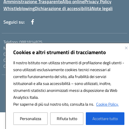
Amministrazione Trasparente
Albo online
Privacy Policy
Whistleblowing
Dichiarazione di accessibilità
Note legali
Seguici su:
Telefono: 0881814875
Mail: fgic86100g@istruzione.it PEC: fgic86100g@pec.istruzione.it
Cookies e altri strumenti di tracciamento
Codice univoco ufficio: UF0Y26 Codice IPA: istsc_fgic86100g
Codice meccanografico: FGIC86100G
Il nostro Istituto non utilizza strumenti di profilazione degli utenti -
Codice fiscale: 80030630711
sono utilizzati esclusivamente cookies tecnici necessari al
corretto funzionamento del sito, alla fruibilità dei servizi
Hosting & Powered by 3D Solution S.r.l.
istituzionali e alla sua accessibilità – sono utilizzati, inoltre,
Concept & Design by Designers Italia
strumenti statistici anonimizzati messi a disposizione da Web
Analytics Italia.
Per saperne di più sul nostro sito, consulta la ns.
Cookie Policy.
Personalizza
Rifiuta tutto
Accettare tutto