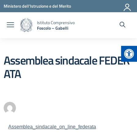
Vai ai contenuti
Vai al menu di navigazione
Vai al footer
Ministero dell'Istruzione e del Merito
Istituto Comprensivo
Foscolo – Gabelli
Apr
Assemblea sindacale FEDER
ATA
Assemblea_sindacale_on_line_federata