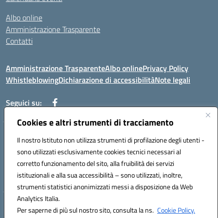
Albo online
Amministrazione Trasparente
Contatti
Amministrazione Trasparente
Albo online
Privacy Policy
Whistleblowing
Dichiarazione di accessibilità
Note legali
Seguici su:
Cookies e altri strumenti di tracciamento
Telefono: 0881814875
Il nostro Istituto non utilizza strumenti di profilazione degli utenti -
Mail: fgic86100g@istruzione.it PEC: fgic86100g@pec.istruzione.it
sono utilizzati esclusivamente cookies tecnici necessari al
Codice univoco ufficio: UF0Y26 Codice IPA: istsc_fgic86100g
corretto funzionamento del sito, alla fruibilità dei servizi
Codice meccanografico: FGIC86100G
istituzionali e alla sua accessibilità – sono utilizzati, inoltre,
Codice fiscale: 80030630711
strumenti statistici anonimizzati messi a disposizione da Web
Analytics Italia.
Hosting & Powered by 3D Solution S.r.l.
Per saperne di più sul nostro sito, consulta la ns.
Cookie Policy.
Concept & Design by Designers Italia