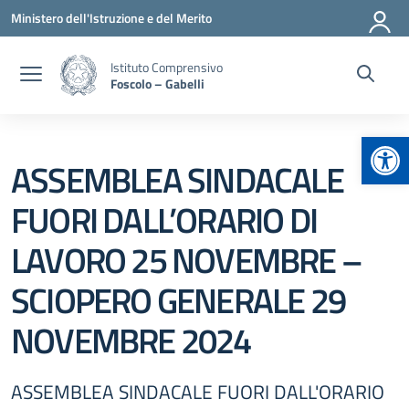
Vai ai contenuti
Vai al menu di navigazione
Vai al footer
Ministero dell'Istruzione e del Merito
Istituto Comprensivo
Foscolo – Gabelli
Apr
ASSEMBLEA SINDACALE
FUORI DALL’ORARIO DI
LAVORO 25 NOVEMBRE –
SCIOPERO GENERALE 29
NOVEMBRE 2024
ASSEMBLEA SINDACALE FUORI DALL'ORARIO