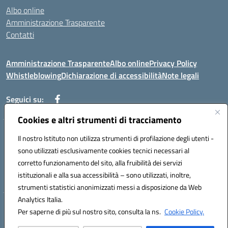
Albo online
Amministrazione Trasparente
Contatti
Amministrazione Trasparente
Albo online
Privacy Policy
Whistleblowing
Dichiarazione di accessibilità
Note legali
Seguici su:
Cookies e altri strumenti di tracciamento
Telefono: 0881814875
Il nostro Istituto non utilizza strumenti di profilazione degli utenti -
Mail: fgic86100g@istruzione.it PEC: fgic86100g@pec.istruzione.it
sono utilizzati esclusivamente cookies tecnici necessari al
Codice univoco ufficio: UF0Y26 Codice IPA: istsc_fgic86100g
corretto funzionamento del sito, alla fruibilità dei servizi
Codice meccanografico: FGIC86100G
istituzionali e alla sua accessibilità – sono utilizzati, inoltre,
Codice fiscale: 80030630711
strumenti statistici anonimizzati messi a disposizione da Web
Analytics Italia.
Hosting & Powered by 3D Solution S.r.l.
Per saperne di più sul nostro sito, consulta la ns.
Cookie Policy.
Concept & Design by Designers Italia