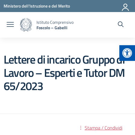
Vai ai contenuti
Vai al menu di navigazione
Vai al footer
Ministero dell'Istruzione e del Merito
Istituto Comprensivo
Foscolo – Gabelli
Apr
Lettere di incarico Gruppo di
Lavoro – Esperti e Tutor DM
65/2023
Stampa / Condividi