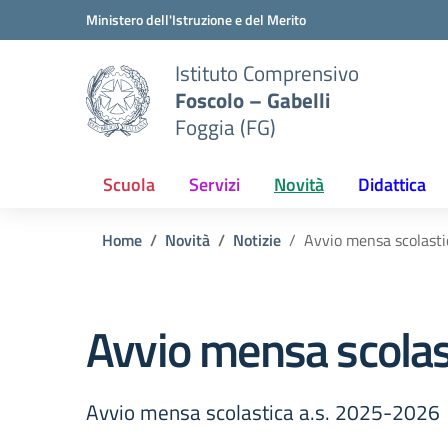
Vai ai contenuti
Vai al menu di navigazione
Vai al footer
Ministero dell'Istruzione e del Merito
Istituto Comprensivo
Foscolo – Gabelli
Foggia (FG)
Scuola
Servizi
Novità
Didattica
Home
Novità
Notizie
Avvio mensa scolasti
Avvio mensa scolas
Avvio mensa scolastica a.s. 2025-2026