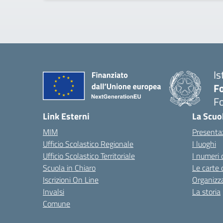
Is
Fo
Fo
— 
Link Esterni
La Scuo
MIM
Presenta
Ufficio Scolastico Regionale
I luoghi
Ufficio Scolastico Territoriale
I numeri 
Scuola in Chiaro
Le carte 
Iscrizioni On Line
Organizz
Invalsi
La storia
Comune