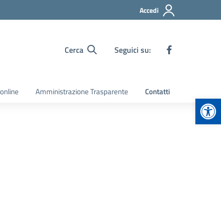
Accedi
Cerca
Seguici su:
 online
Amministrazione Trasparente
Contatti
Apr