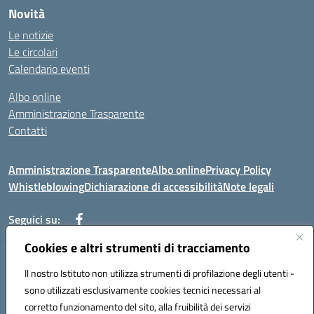
Novità
Le notizie
Le circolari
Calendario eventi
Albo online
Amministrazione Trasparente
Contatti
Amministrazione Trasparente
Albo online
Privacy Policy
Whistleblowing
Dichiarazione di accessibilità
Note legali
Seguici su:
Cookies e altri strumenti di tracciamento
Telefono: 0881814875
Il nostro Istituto non utilizza strumenti di profilazione degli utenti -
Mail: fgic86100g@istruzione.it PEC: fgic86100g@pec.istruzione.it
sono utilizzati esclusivamente cookies tecnici necessari al
Codice univoco ufficio: UF0Y26 Codice IPA: istsc_fgic86100g
corretto funzionamento del sito, alla fruibilità dei servizi
Codice meccanografico: FGIC86100G