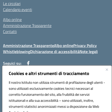
Le circolari
Calendario eventi
Albo online
Amministrazione Trasparente
Contatti
Amministrazione Trasparente
Albo online
Privacy Policy
Whistleblowing
Dichiarazione di accessibilità
Note legali
Seguici su:
Cookies e altri strumenti di tracciamento
Telefono: 0881814875
Il nostro Istituto non utilizza strumenti di profilazione degli utenti -
Mail: fgic86100g@istruzione.it PEC: fgic86100g@pec.istruzione.it
sono utilizzati esclusivamente cookies tecnici necessari al
Codice univoco ufficio: UF0Y26 Codice IPA: istsc_fgic86100g
corretto funzionamento del sito, alla fruibilità dei servizi
Codice meccanografico: FGIC86100G
istituzionali e alla sua accessibilità – sono utilizzati, inoltre,
Codice fiscale: 80030630711
strumenti statistici anonimizzati messi a disposizione da Web