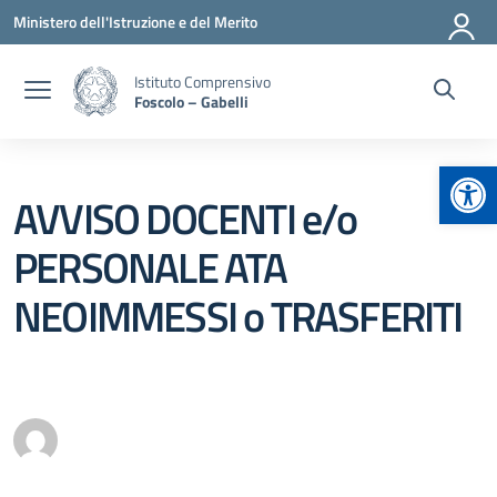
Vai ai contenuti
Vai al menu di navigazione
Vai al footer
Ministero dell'Istruzione e del Merito
Istituto Comprensivo
Foscolo – Gabelli
Apr
AVVISO DOCENTI e/o
PERSONALE ATA
NEOIMMESSI o TRASFERITI