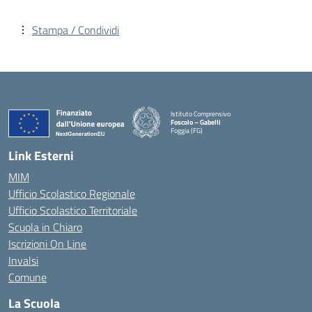
Stampa / Condividi
Istituto Comprensivo
Foscolo – Gabelli
Foggia (FG)
— Visita la pagina iniziale della scuola
Link Esterni
MIM
Ufficio Scolastico Regionale
Ufficio Scolastico Territoriale
Scuola in Chiaro
Iscrizioni On Line
Invalsi
Comune
La Scuola