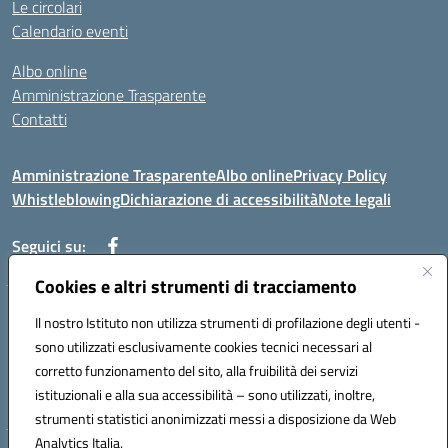
Le circolari
Calendario eventi
Albo online
Amministrazione Trasparente
Contatti
Amministrazione Trasparente
Albo online
Privacy Policy
Whistleblowing
Dichiarazione di accessibilità
Note legali
Seguici su:
Cookies e altri strumenti di tracciamento
Telefono: 0881814875
Il nostro Istituto non utilizza strumenti di profilazione degli utenti -
Mail: fgic86100g@istruzione.it PEC: fgic86100g@pec.istruzione.it
sono utilizzati esclusivamente cookies tecnici necessari al
Codice univoco ufficio: UF0Y26 Codice IPA: istsc_fgic86100g
corretto funzionamento del sito, alla fruibilità dei servizi
Codice meccanografico: FGIC86100G
istituzionali e alla sua accessibilità – sono utilizzati, inoltre,
Codice fiscale: 80030630711
strumenti statistici anonimizzati messi a disposizione da Web
Analytics Italia.