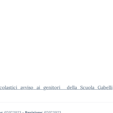
scolastici_avviso_ai_genitori__della_Scuola_Gabelli
o:
07.07.2023
-
Revisione:
07.07.2023