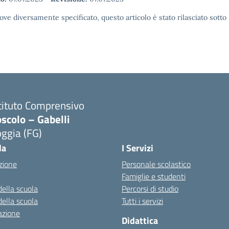
ove diversamente specificato, questo articolo è stato rilasciato sott
tituto Comprensivo
scolo – Gabelli
ggia (FG)
Visita la pagina iniziale della scuola
la
I Servizi
zione
Personale scolastico
Famiglie e studenti
della scuola
Percorsi di studio
della scuola
Tutti i servizi
azione
Didattica