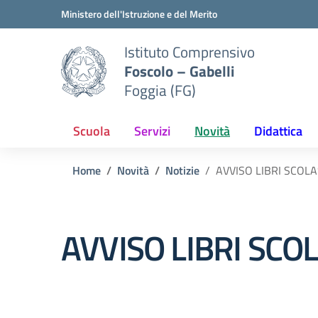
Vai ai contenuti
Vai al menu di navigazione
Vai al footer
Ministero dell'Istruzione e del Merito
Istituto Comprensivo
Foscolo – Gabelli
Foggia (FG)
Scuola
Servizi
Novità
Didattica
Home
Novità
Notizie
AVVISO LIBRI SCOLA
AVVISO LIBRI SCO