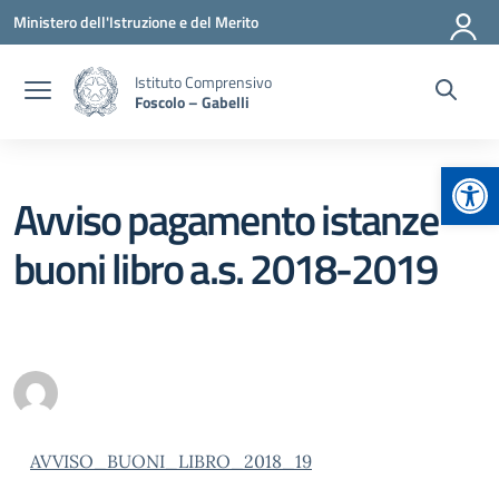
Vai ai contenuti
Vai al menu di navigazione
Vai al footer
Ministero dell'Istruzione e del Merito
Istituto Comprensivo
Foscolo – Gabelli
Apr
Avviso pagamento istanze
buoni libro a.s. 2018-2019
AVVISO_BUONI_LIBRO_2018_19