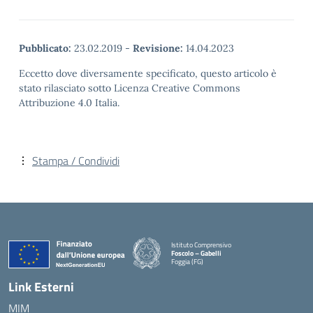
Pubblicato:
23.02.2019
-
Revisione:
14.04.2023
Eccetto dove diversamente specificato, questo articolo è
stato rilasciato sotto Licenza Creative Commons
Attribuzione 4.0 Italia.
Stampa / Condividi
Istituto Comprensivo
Foscolo – Gabelli
Foggia (FG)
— Visita la pagina iniziale della scuola
Link Esterni
MIM