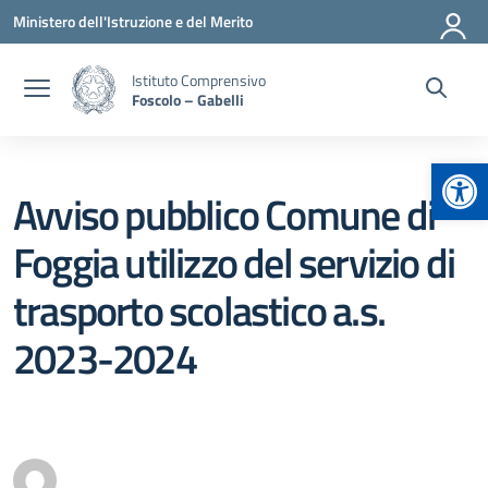
Vai ai contenuti
Vai al menu di navigazione
Vai al footer
Ministero dell'Istruzione e del Merito
Istituto Comprensivo
Foscolo – Gabelli
Apr
Avviso pubblico Comune di
Foggia utilizzo del servizio di
trasporto scolastico a.s.
2023-2024