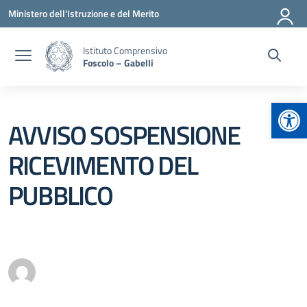
Vai ai contenuti
Vai al menu di navigazione
Vai al footer
Ministero dell'Istruzione e del Merito
Istituto Comprensivo
Foscolo – Gabelli
Apr
AVVISO SOSPENSIONE
RICEVIMENTO DEL
PUBBLICO