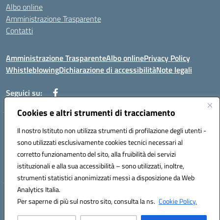
Albo online
Amministrazione Trasparente
Contatti
Amministrazione Trasparente
Albo online
Privacy Policy
Whistleblowing
Dichiarazione di accessibilità
Note legali
Seguici su:
Cookies e altri strumenti di tracciamento
Telefono: 0881814875
Il nostro Istituto non utilizza strumenti di profilazione degli utenti -
Mail: fgic86100g@istruzione.it PEC: fgic86100g@pec.istruzione.it
sono utilizzati esclusivamente cookies tecnici necessari al
Codice univoco ufficio: UF0Y26 Codice IPA: istsc_fgic86100g
corretto funzionamento del sito, alla fruibilità dei servizi
Codice meccanografico: FGIC86100G
istituzionali e alla sua accessibilità – sono utilizzati, inoltre,
Codice fiscale: 80030630711
strumenti statistici anonimizzati messi a disposizione da Web
Analytics Italia.
Hosting & Powered by 3D Solution S.r.l.
Per saperne di più sul nostro sito, consulta la ns.
Cookie Policy.
Concept & Design by Designers Italia