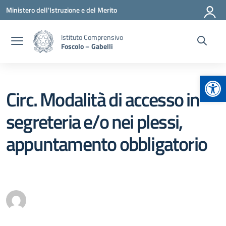
Vai ai contenuti
Vai al menu di navigazione
Vai al footer
Ministero dell'Istruzione e del Merito
Istituto Comprensivo
Foscolo – Gabelli
Apr
Circ. Modalità di accesso in
segreteria e/o nei plessi,
appuntamento obbligatorio