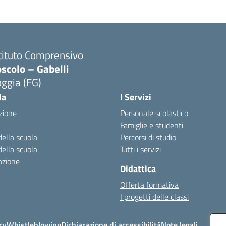
tituto Comprensivo
scolo – Gabelli
ggia (FG)
Visita la pagina iniziale della scuola
la
I Servizi
zione
Personale scolastico
Famiglie e studenti
della scuola
Percorsi di studio
della scuola
Tutti i servizi
azione
Didattica
Offerta formativa
I progetti delle classi
cy
Whistleblowing
Dichiarazione di accessibilità
Note legali