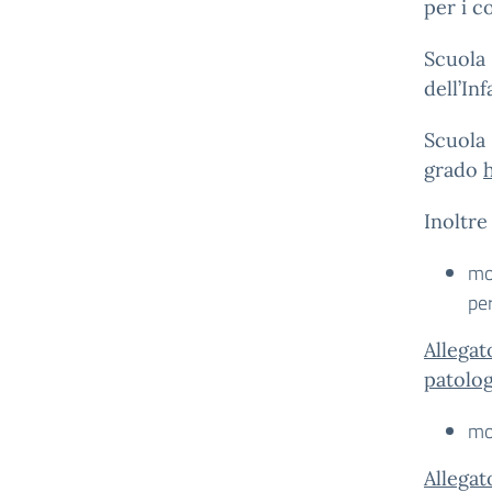
per i co
Scuola 
dell’In
Scuola 
grado
Inoltre
mod
pe
Allegat
patolo
mo
Allegat