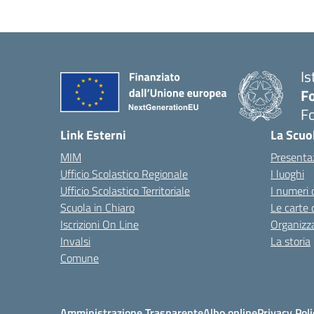
Is
Fo
Fo
— 
Link Esterni
La Scuo
MIM
Presenta
Ufficio Scolastico Regionale
I luoghi
Ufficio Scolastico Territoriale
I numeri 
Scuola in Chiaro
Le carte 
Iscrizioni On Line
Organizz
Invalsi
La storia
Comune
Amministrazione Trasparente
Albo online
Privacy Poli