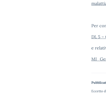
malatti
Per con
DL 5 – 
e rela
MI_Ges
Pubblicat
Eccetto d