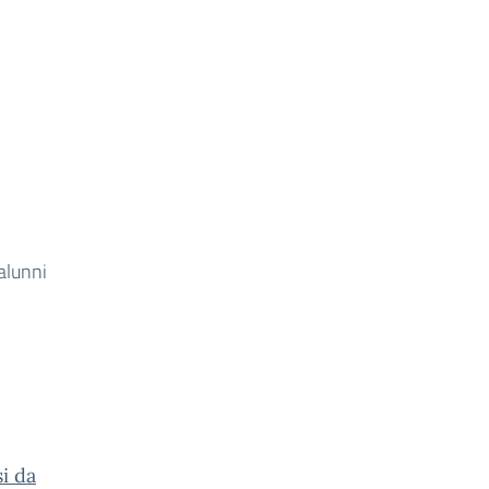
 alunni
si da