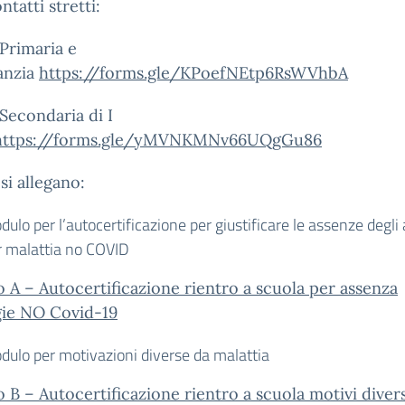
ntatti stretti:
Primaria e
fanzia
https://forms.gle/KPoefNEtp6RsWVhbA
Secondaria di I
https://forms.gle/yMVNKMNv66UQgGu86
 si allegano:
ulo per l’autocertificazione per giustificare le assenze degli
r malattia no COVID
o A – Autocertificazione rientro a scuola per assenza
gie NO Covid-19
dulo per motivazioni diverse da malattia
o B – Autocertificazione rientro a scuola motivi diver