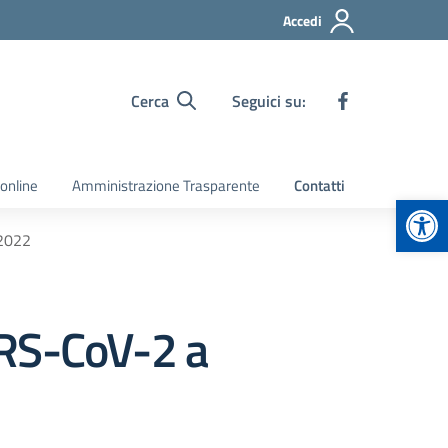
Accedi
Cerca
Seguici su:
 online
Amministrazione Trasparente
Contatti
Apr
 2022
SARS-CoV-2 a