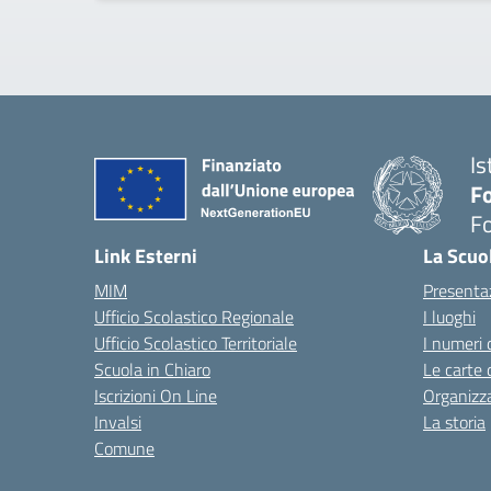
Is
Fo
Fo
— 
Link Esterni
La Scuo
MIM
Presenta
Ufficio Scolastico Regionale
I luoghi
Ufficio Scolastico Territoriale
I numeri 
Scuola in Chiaro
Le carte 
Iscrizioni On Line
Organizz
Invalsi
La storia
Comune