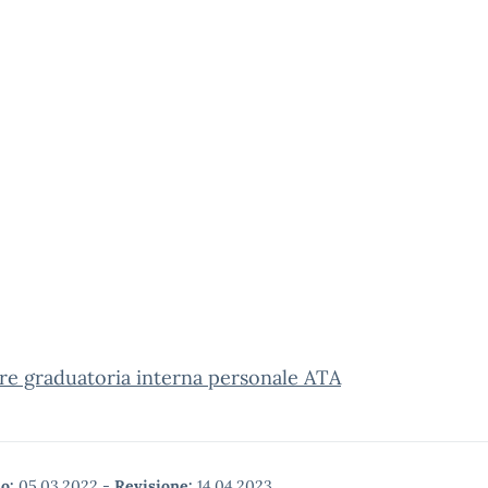
re graduatoria interna personale ATA
o:
05.03.2022
-
Revisione:
14.04.2023