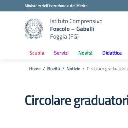
Vai ai contenuti
Vai al menu di navigazione
Vai al footer
Ministero dell'Istruzione e del Merito
Istituto Comprensivo
Foscolo – Gabelli
Foggia (FG)
Scuola
Servizi
Novità
Didattica
Home
Novità
Notizie
Circolare graduatori
Circolare graduator