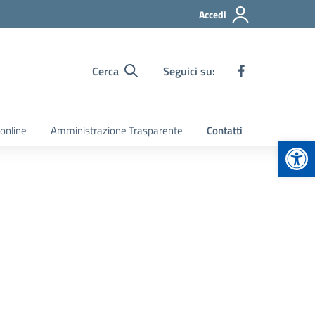
Accedi
Cerca
Seguici su:
 online
Amministrazione Trasparente
Contatti
Apr