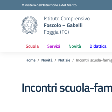
Vai ai contenuti
Vai al menu di navigazione
Vai al footer
Ministero dell'Istruzione e del Merito
Istituto Comprensivo
Foscolo – Gabelli
Foggia (FG)
Scuola
Servizi
Novità
Didattica
Home
Novità
Notizie
Incontri scuola-fami
Incontri scuola-fa