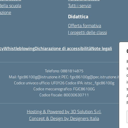
della scuola
Tutti i servizi
azione
Didattica
Offerta formativa
I progetti delle classi
cy
Whistleblowing
Dichiarazione di accessibilità
Note legali
Telefono: 0881814875
Mail: fgic86100g@istruzione.it PEC: fgic86100g@pec.istruzione.it
Codice univoco ufficio: UF0Y26 Codice IPA: istsc_fgic86100g
Codice meccanografico: FGIC86100G
Codice fiscale: 80030630711
Hosting & Powered by 3D Solution S.r.l.
Concept & Design by Designers Italia