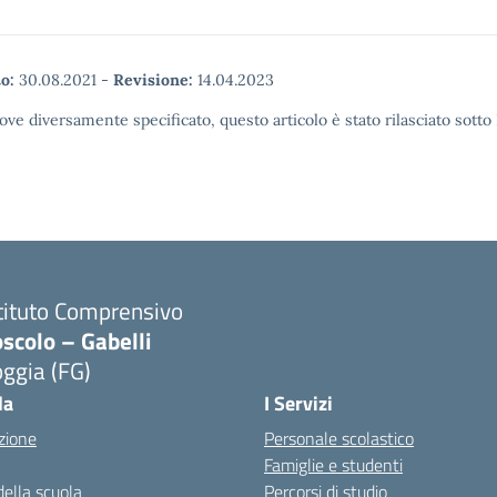
o:
30.08.2021
-
Revisione:
14.04.2023
ove diversamente specificato, questo articolo è stato rilasciato sott
tituto Comprensivo
scolo – Gabelli
ggia (FG)
Visita la pagina iniziale della scuola
la
I Servizi
zione
Personale scolastico
Famiglie e studenti
della scuola
Percorsi di studio