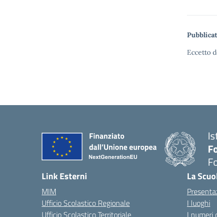
Pubblicat
Eccetto d
Is
Fo
Fo
— 
Link Esterni
La Scuo
MIM
Presenta
Ufficio Scolastico Regionale
I luoghi
Ufficio Scolastico Territoriale
I numeri 