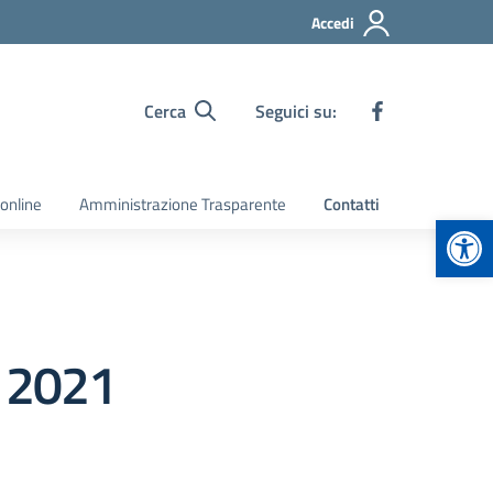
Accedi
Cerca
Seguici su:
 online
Amministrazione Trasparente
Contatti
Apr
e 2021