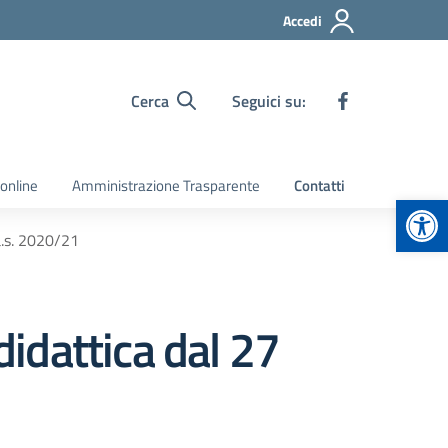
Accedi
Cerca
Seguici su:
 online
Amministrazione Trasparente
Contatti
Apr
’a.s. 2020/21
didattica dal 27