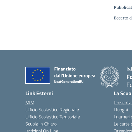
Pubblicat
Eccetto d
Is
Fo
Fo
— 
Link Esterni
La Scuo
MIM
Presenta
Ufficio Scolastico Regionale
I luoghi
Ufficio Scolastico Territoriale
I numeri 
Scuola in Chiaro
Le carte 
Iscrizioni On Line
Organizz