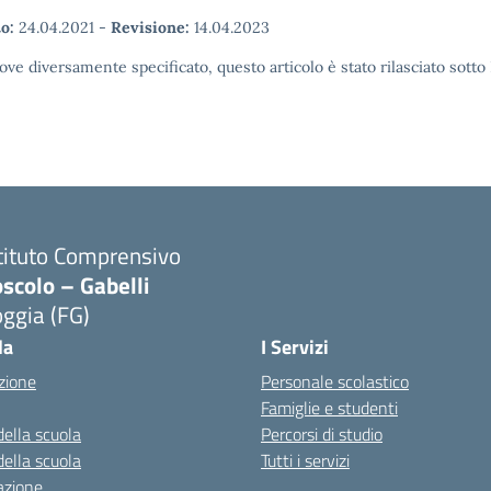
o:
24.04.2021
-
Revisione:
14.04.2023
ove diversamente specificato, questo articolo è stato rilasciato sott
tituto Comprensivo
scolo – Gabelli
ggia (FG)
Visita la pagina iniziale della scuola
la
I Servizi
zione
Personale scolastico
Famiglie e studenti
della scuola
Percorsi di studio
della scuola
Tutti i servizi
azione