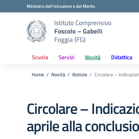
Vai ai contenuti
Vai al menu di navigazione
Vai al footer
Ministero dell'Istruzione e del Merito
Istituto Comprensivo
Foscolo – Gabelli
Foggia (FG)
Scuola
Servizi
Novità
Didattica
Home
Novità
Notizie
Circolare – Indicazion
Circolare – Indicazi
aprile alla conclusi