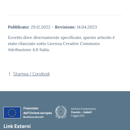
Pubblicato:
29.12.2022
-
Revisione:
14.04.2023
Eccetto dove diversamente specificato, questo articolo è
stato rilasciato sotto Licenza Creative Commons
Attribuzione 4.0 Italia.
Stampa / Condividi
Istituto Comprensivo
Foscolo – Gabelli
Foggia (FG)
— Visita la pagina iniziale della scuola
Link Esterni