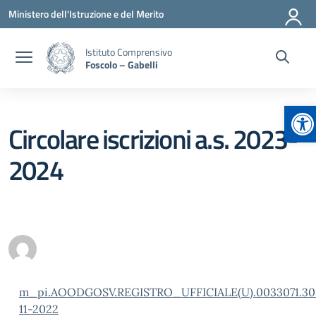
Vai ai contenuti
Vai al menu di navigazione
Vai al footer
Ministero dell'Istruzione e del Merito
Istituto Comprensivo
Foscolo – Gabelli
Ap
Circolare iscrizioni a.s. 2023-
2024
m_pi.AOODGOSV.REGISTRO_UFFICIALE(U).0033071.30
11-2022