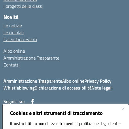
I progetti delle classi
Novità
Le notizie
Le circolari
Calendario eventi
Albo online
Amministrazione Trasparente
Contatti
Amministrazione Trasparente
Albo online
Privacy Policy
Whistleblowing
Dichiarazione di accessibilità
Note legali
Seguici su:
Cookies e altri strumenti di tracciamento
Telefono: 0881814875
Il nostro Istituto non utilizza strumenti di profilazione degli utenti -
Mail: fgic86100g@istruzione.it PEC: fgic86100g@pec.istruzione.it