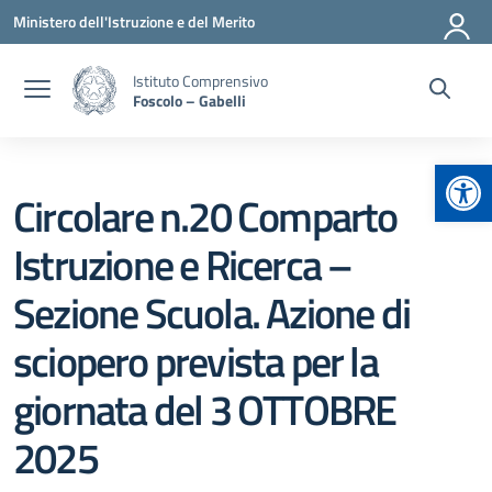
Vai ai contenuti
Vai al menu di navigazione
Vai al footer
Ministero dell'Istruzione e del Merito
Istituto Comprensivo
Foscolo – Gabelli
Apr
Circolare n.20 Comparto
Istruzione e Ricerca –
Sezione Scuola. Azione di
sciopero prevista per la
giornata del 3 OTTOBRE
2025