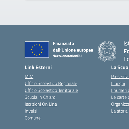
Is
Fo
Fo
— 
Link Esterni
La Scuo
MIM
Presenta
Ufficio Scolastico Regionale
I luoghi
Ufficio Scolastico Territoriale
I numeri 
Scuola in Chiaro
Le carte 
Iscrizioni On Line
Organizz
Invalsi
La storia
Comune