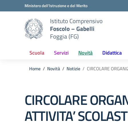
Vai ai contenuti
Vai al menu di navigazione
Vai al footer
Ministero dell'Istruzione e del Merito
Istituto Comprensivo
Foscolo – Gabelli
Foggia (FG)
Scuola
Servizi
Novità
Didattica
Home
Novità
Notizie
CIRCOLARE ORGANIZZ
CIRCOLARE ORGANI
ATTIVITA’ SCOLAS