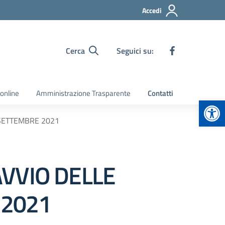
Accedi
Cerca
Seguici su:
 online
Amministrazione Trasparente
Contatti
Apr
 SETTEMBRE 2021
AVVIO DELLE
 2021