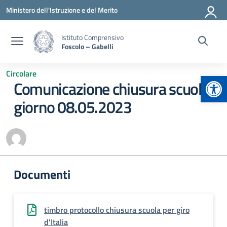
Vai ai contenuti
Vai al menu di navigazione
Vai al footer
Ministero dell'Istruzione e del Merito
Istituto Comprensivo
Foscolo – Gabelli
Circolare
Apr
Comunicazione chiusura scuola
giorno 08.05.2023
Documenti
timbro protocollo chiusura scuola per giro
d'Italia