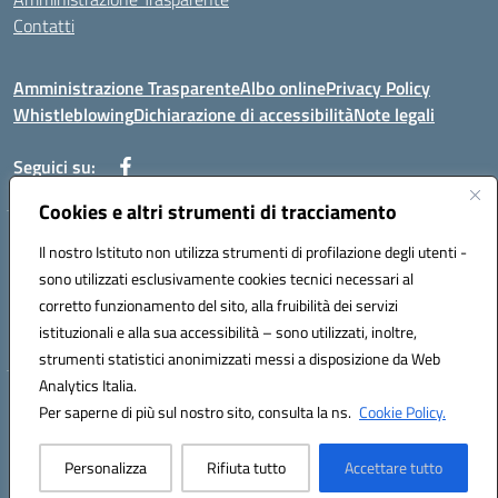
Contatti
Amministrazione Trasparente
Albo online
Privacy Policy
Whistleblowing
Dichiarazione di accessibilità
Note legali
Seguici su:
Cookies e altri strumenti di tracciamento
Telefono: 0881814875
Il nostro Istituto non utilizza strumenti di profilazione degli utenti -
Mail: fgic86100g@istruzione.it PEC: fgic86100g@pec.istruzione.it
sono utilizzati esclusivamente cookies tecnici necessari al
Codice univoco ufficio: UF0Y26 Codice IPA: istsc_fgic86100g
corretto funzionamento del sito, alla fruibilità dei servizi
Codice meccanografico: FGIC86100G
istituzionali e alla sua accessibilità – sono utilizzati, inoltre,
Codice fiscale: 80030630711
strumenti statistici anonimizzati messi a disposizione da Web
Analytics Italia.
Hosting & Powered by 3D Solution S.r.l.
Per saperne di più sul nostro sito, consulta la ns.
Cookie Policy.
Concept & Design by Designers Italia
Personalizza
Rifiuta tutto
Accettare tutto