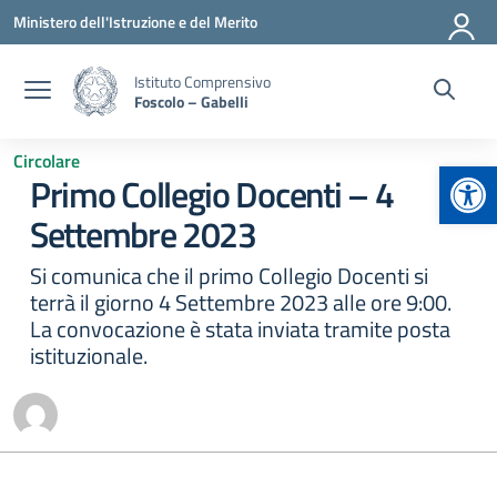
Vai ai contenuti
Vai al menu di navigazione
Vai al footer
Ministero dell'Istruzione e del Merito
Istituto Comprensivo
Foscolo – Gabelli
Circolare
Apr
Primo Collegio Docenti – 4
Settembre 2023
Si comunica che il primo Collegio Docenti si
terrà il giorno 4 Settembre 2023 alle ore 9:00.
La convocazione è stata inviata tramite posta
istituzionale.