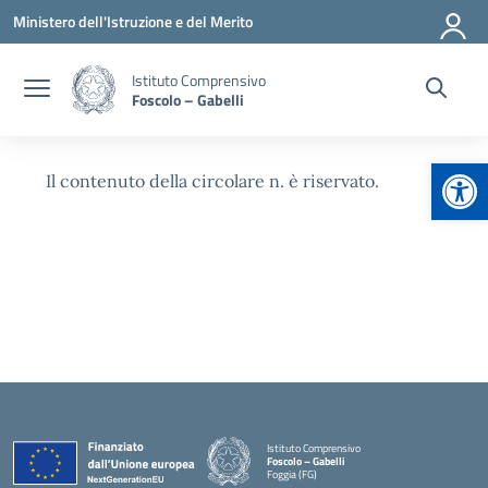
Vai ai contenuti
Vai al menu di navigazione
Vai al footer
Ministero dell'Istruzione e del Merito
Istituto Comprensivo
Foscolo – Gabelli
Apr
Il contenuto della circolare n. è riservato.
Istituto Comprensivo
Foscolo – Gabelli
Foggia (FG)
— Visita la pagina iniziale della scuola