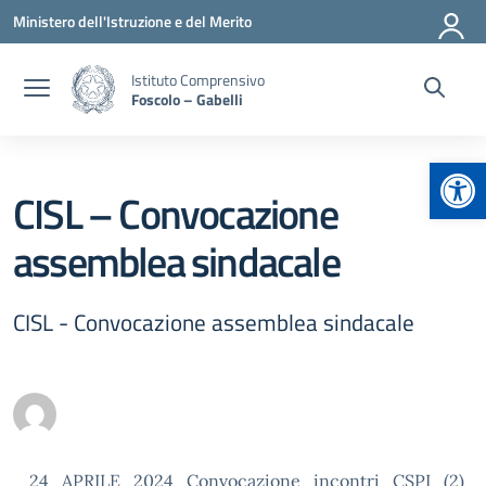
Vai ai contenuti
Vai al menu di navigazione
Vai al footer
Ministero dell'Istruzione e del Merito
Istituto Comprensivo
Foscolo – Gabelli
Apr
CISL – Convocazione
assemblea sindacale
CISL - Convocazione assemblea sindacale
24_APRILE_2024_Convocazione_incontri_CSPI_(2)