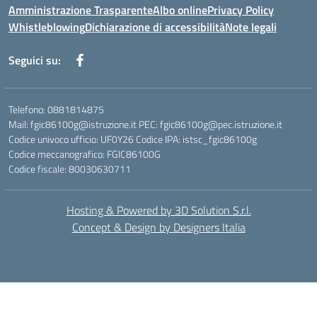
Amministrazione Trasparente
Albo online
Privacy Policy
Whistleblowing
Dichiarazione di accessibilità
Note legali
Seguici su:
Telefono: 0881814875
Mail: fgic86100g@istruzione.it PEC: fgic86100g@pec.istruzione.it
Codice univoco ufficio: UF0Y26 Codice IPA: istsc_fgic86100g
Codice meccanografico: FGIC86100G
Codice fiscale: 80030630711
Hosting & Powered by 3D Solution S.r.l.
Concept & Design by Designers Italia