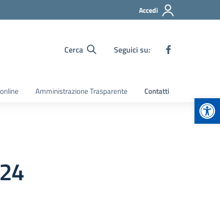
Accedi
Cerca
Seguici su:
 online
Amministrazione Trasparente
Contatti
Apr
024