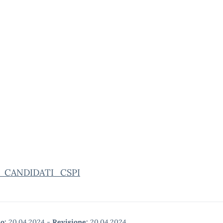
_CANDIDATI_CSPI
o:
20.04.2024
-
Revisione:
20.04.2024