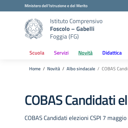
Vai ai contenuti
Vai al menu di navigazione
Vai al footer
Ministero dell'Istruzione e del Merito
Istituto Comprensivo
Foscolo – Gabelli
Foggia (FG)
Scuola
Servizi
Novità
Didattica
Home
Novità
Albo sindacale
COBAS Candid
COBAS Candidati el
COBAS Candidati elezioni CSPI 7 maggi