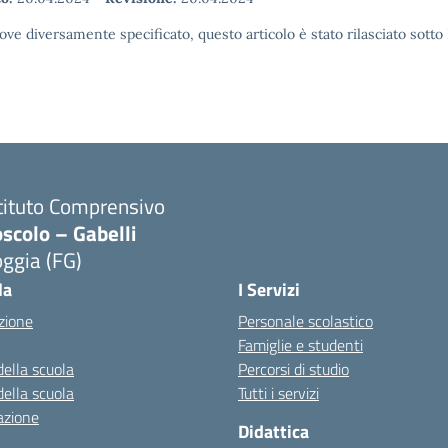
ove diversamente specificato, questo articolo è stato rilasciato sott
tituto Comprensivo
scolo – Gabelli
ggia (FG)
Visita la pagina iniziale della scuola
la
I Servizi
zione
Personale scolastico
Famiglie e studenti
della scuola
Percorsi di studio
della scuola
Tutti i servizi
azione
Didattica