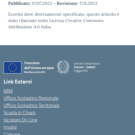
Pubblicato:
07.07.2023
-
Revisione:
17.11.2023
Eccetto dove diversamente specificato, questo articolo è
stato rilasciato sotto Licenza Creative Commons
Attribuzione 4.0 Italia.
Istituto Comprensivo
Foscolo – Gabelli
Foggia (FG)
— Visita la pagina iniziale della scuola
Link Esterni
MIM
Ufficio Scolastico Regionale
Ufficio Scolastico Territoriale
Scuola in Chiaro
Iscrizioni On Line
Invalsi
Comune