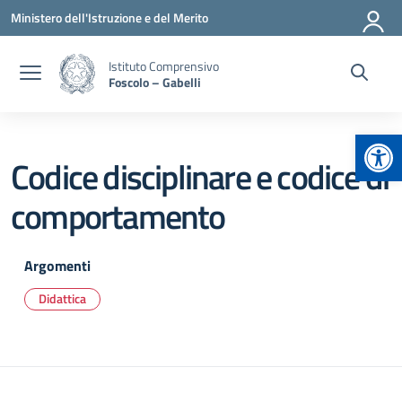
Vai ai contenuti
Vai al menu di navigazione
Vai al footer
Ministero dell'Istruzione e del Merito
Istituto Comprensivo
Foscolo – Gabelli
Apr
Codice disciplinare e codice di
comportamento
Argomenti
Didattica