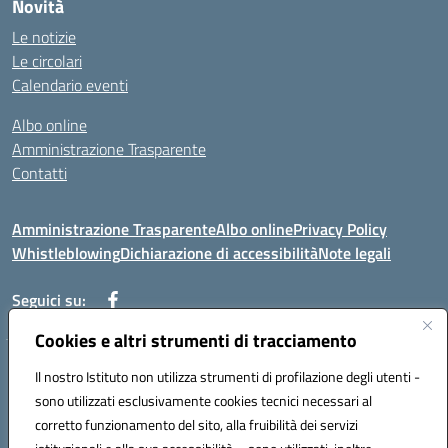
Novità
Le notizie
Le circolari
Calendario eventi
Albo online
Amministrazione Trasparente
Contatti
Amministrazione Trasparente
Albo online
Privacy Policy
Whistleblowing
Dichiarazione di accessibilità
Note legali
Seguici su:
Cookies e altri strumenti di tracciamento
Telefono: 0881814875
Il nostro Istituto non utilizza strumenti di profilazione degli utenti -
Mail: fgic86100g@istruzione.it PEC: fgic86100g@pec.istruzione.it
sono utilizzati esclusivamente cookies tecnici necessari al
Codice univoco ufficio: UF0Y26 Codice IPA: istsc_fgic86100g
corretto funzionamento del sito, alla fruibilità dei servizi
Codice meccanografico: FGIC86100G