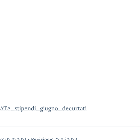
ATA_stipendi_giugno_decurtati
o:
03.07.2021
-
Revisione:
22.05.2023