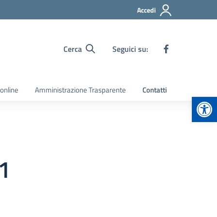
Accedi
Cerca
Seguici su:
 online
Amministrazione Trasparente
Contatti
Apr
1