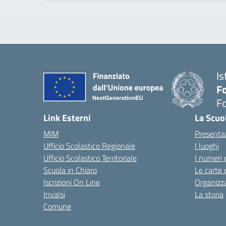
Is
Fo
Fo
— 
Link Esterni
La Scuo
MIM
Presenta
Ufficio Scolastico Regionale
I luoghi
Ufficio Scolastico Territoriale
I numeri 
Scuola in Chiaro
Le carte 
Iscrizioni On Line
Organizz
Invalsi
La storia
Comune