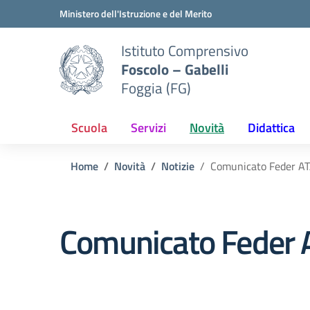
Vai ai contenuti
Vai al menu di navigazione
Vai al footer
Ministero dell'Istruzione e del Merito
Istituto Comprensivo
Foscolo – Gabelli
Foggia (FG)
Scuola
Servizi
Novità
Didattica
Home
Novità
Notizie
Comunicato Feder AT
Comunicato Feder 