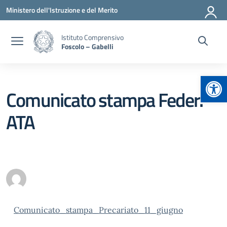
Vai ai contenuti
Vai al menu di navigazione
Vai al footer
Ministero dell'Istruzione e del Merito
Istituto Comprensivo
Foscolo – Gabelli
Apr
Comunicato stampa Feder.
ATA
Comunicato_stampa_Precariato_11_giugno