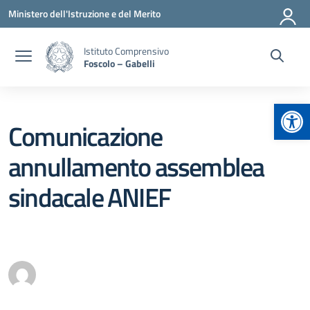
Vai ai contenuti
Vai al menu di navigazione
Vai al footer
Ministero dell'Istruzione e del Merito
Istituto Comprensivo
Foscolo – Gabelli
Apr
Comunicazione
annullamento assemblea
sindacale ANIEF