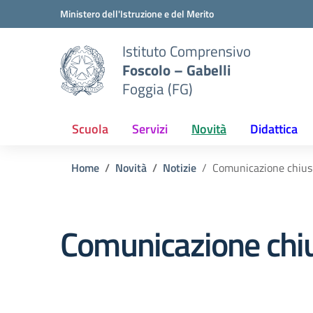
Vai ai contenuti
Vai al menu di navigazione
Vai al footer
Ministero dell'Istruzione e del Merito
Istituto Comprensivo
Foscolo – Gabelli
Foggia (FG)
Scuola
Servizi
Novità
Didattica
Home
Novità
Notizie
Comunicazione chiusu
Comunicazione chiu