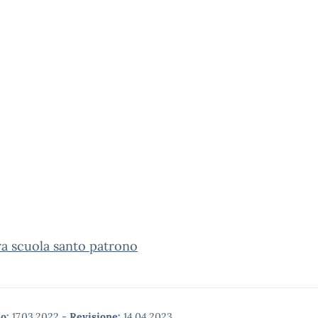
a scuola santo patrono
o:
17.03.2022
-
Revisione:
14.04.2023