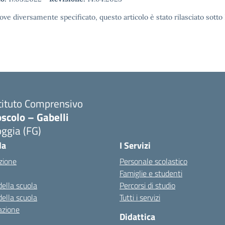
ove diversamente specificato, questo articolo è stato rilasciato sott
tituto Comprensivo
scolo – Gabelli
ggia (FG)
Visita la pagina iniziale della scuola
la
I Servizi
zione
Personale scolastico
Famiglie e studenti
della scuola
Percorsi di studio
della scuola
Tutti i servizi
azione
Didattica