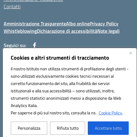
Contatti
Amministrazione Trasparente
Albo online
Privacy Policy
Whistleblowing
Dichiarazione di accessibilità
Note legali
Seguici su:
Cookies e altri strumenti di tracciamento
Telefono: 0881814875
Il nostro Istituto non utilizza strumenti di profilazione degli utenti -
Mail: fgic86100g@istruzione.it PEC: fgic86100g@pec.istruzione.it
sono utilizzati esclusivamente cookies tecnici necessari al
Codice univoco ufficio: UF0Y26 Codice IPA: istsc_fgic86100g
corretto funzionamento del sito, alla fruibilità dei servizi
Codice meccanografico: FGIC86100G
istituzionali e alla sua accessibilità – sono utilizzati, inoltre,
Codice fiscale: 80030630711
strumenti statistici anonimizzati messi a disposizione da Web
Analytics Italia.
Hosting & Powered by 3D Solution S.r.l.
Per saperne di più sul nostro sito, consulta la ns.
Cookie Policy.
Concept & Design by Designers Italia
Personalizza
Rifiuta tutto
Accettare tutto