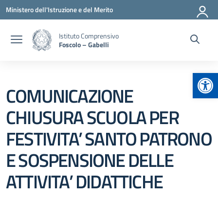
Vai ai contenuti
Vai al menu di navigazione
Vai al footer
Ministero dell'Istruzione e del Merito
Istituto Comprensivo
Foscolo – Gabelli
Apr
COMUNICAZIONE
CHIUSURA SCUOLA PER
FESTIVITA’ SANTO PATRONO
E SOSPENSIONE DELLE
ATTIVITA’ DIDATTICHE