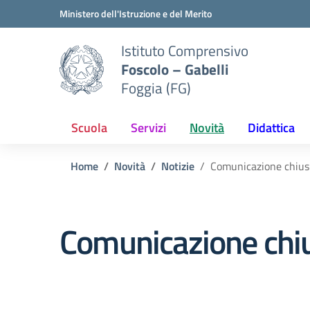
Vai ai contenuti
Vai al menu di navigazione
Vai al footer
Ministero dell'Istruzione e del Merito
Istituto Comprensivo
Foscolo – Gabelli
Foggia (FG)
Scuola
Servizi
Novità
Didattica
Home
Novità
Notizie
Comunicazione chiusu
Comunicazione chiu