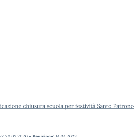
azione chiusura scuola per festività Santo Patrono
o:
20.03.2020
-
Revisione:
14.04.2023