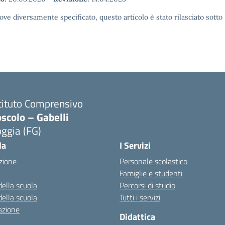
ove diversamente specificato, questo articolo è stato rilasciato sott
tituto Comprensivo
scolo – Gabelli
ggia (FG)
Visita la pagina iniziale della scuola
la
I Servizi
zione
Personale scolastico
Famiglie e studenti
della scuola
Percorsi di studio
della scuola
Tutti i servizi
azione
Didattica