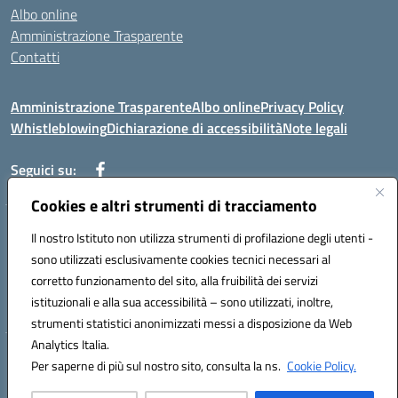
Albo online
Amministrazione Trasparente
Contatti
Amministrazione Trasparente
Albo online
Privacy Policy
Whistleblowing
Dichiarazione di accessibilità
Note legali
Seguici su:
Cookies e altri strumenti di tracciamento
Telefono: 0881814875
Il nostro Istituto non utilizza strumenti di profilazione degli utenti -
Mail: fgic86100g@istruzione.it PEC: fgic86100g@pec.istruzione.it
sono utilizzati esclusivamente cookies tecnici necessari al
Codice univoco ufficio: UF0Y26 Codice IPA: istsc_fgic86100g
corretto funzionamento del sito, alla fruibilità dei servizi
Codice meccanografico: FGIC86100G
istituzionali e alla sua accessibilità – sono utilizzati, inoltre,
Codice fiscale: 80030630711
strumenti statistici anonimizzati messi a disposizione da Web
Analytics Italia.
Hosting & Powered by 3D Solution S.r.l.
Per saperne di più sul nostro sito, consulta la ns.
Cookie Policy.
Concept & Design by Designers Italia