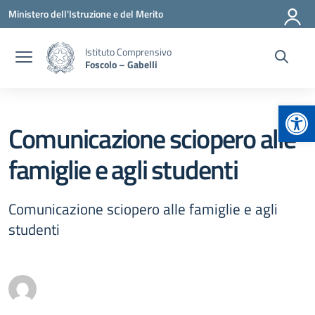
Vai ai contenuti
Vai al menu di navigazione
Vai al footer
Ministero dell'Istruzione e del Merito
Istituto Comprensivo
Foscolo – Gabelli
Apr
Comunicazione sciopero alle
famiglie e agli studenti
Comunicazione sciopero alle famiglie e agli
studenti