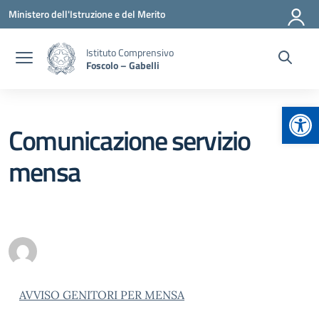
Vai ai contenuti
Vai al menu di navigazione
Vai al footer
Ministero dell'Istruzione e del Merito
Istituto Comprensivo
Foscolo – Gabelli
Apr
Comunicazione servizio
mensa
AVVISO GENITORI PER MENSA