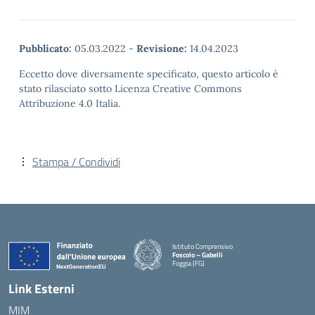
Pubblicato:
05.03.2022
-
Revisione:
14.04.2023
Eccetto dove diversamente specificato, questo articolo è
stato rilasciato sotto Licenza Creative Commons
Attribuzione 4.0 Italia.
Stampa / Condividi
Istituto Comprensivo
Foscolo – Gabelli
Foggia (FG)
— Visita la pagina iniziale della scuola
Link Esterni
MIM