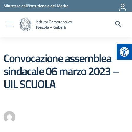
Vai ai contenuti
Vai al menu di navigazione
Vai al footer
Ministero dell'Istruzione e del Merito
Istituto Comprensivo
Foscolo – Gabelli
Apr
Convocazione assemblea
sindacale 06 marzo 2023 –
UIL SCUOLA