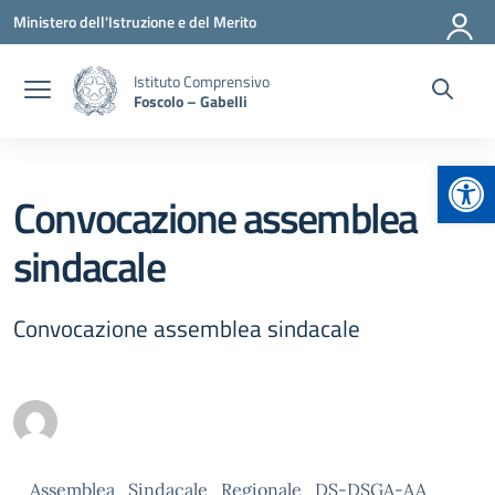
Vai ai contenuti
Vai al menu di navigazione
Vai al footer
Ministero dell'Istruzione e del Merito
Istituto Comprensivo
Foscolo – Gabelli
Apr
Convocazione assemblea
sindacale
Convocazione assemblea sindacale
Assemblea_Sindacale_Regionale_DS-DSGA-AA