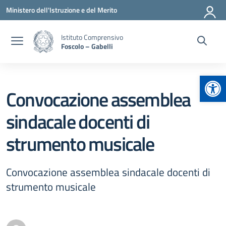
Vai ai contenuti
Vai al menu di navigazione
Vai al footer
Ministero dell'Istruzione e del Merito
Istituto Comprensivo
Foscolo – Gabelli
Apr
Convocazione assemblea
sindacale docenti di
strumento musicale
Convocazione assemblea sindacale docenti di
strumento musicale