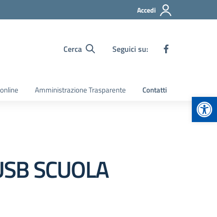
Accedi
Cerca
Seguici su:
 online
Amministrazione Trasparente
Contatti
Apr
 USB SCUOLA