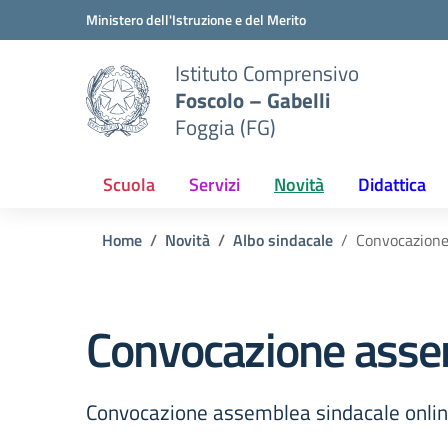
Vai ai contenuti
Vai al menu di navigazione
Vai al footer
Ministero dell'Istruzione e del Merito
Istituto Comprensivo
Foscolo – Gabelli
Foggia (FG)
Scuola
Servizi
Novità
Didattica
Home
Novità
Albo sindacale
Convocazione
Convocazione asse
Convocazione assemblea sindacale onl