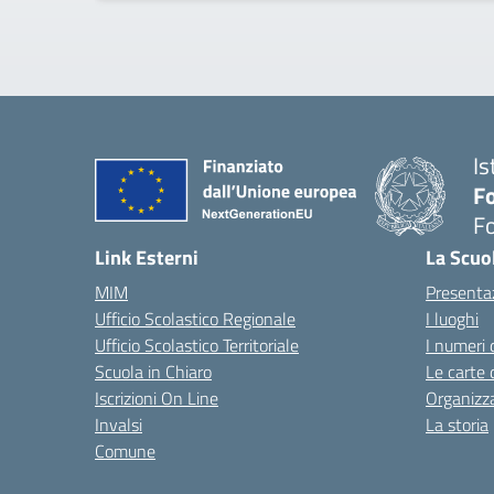
Is
Fo
Fo
— 
Link Esterni
La Scuo
MIM
Presenta
Ufficio Scolastico Regionale
I luoghi
Ufficio Scolastico Territoriale
I numeri 
Scuola in Chiaro
Le carte 
Iscrizioni On Line
Organizz
Invalsi
La storia
Comune