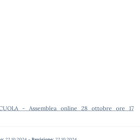
CUOLA_-_Assemblea_online_28_ottobre_ore_17
o:
22.10.2024
-
Revisione:
22.10.2024