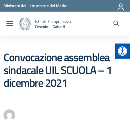
Vai ai contenuti
Vai al menu di navigazione
Vai al footer
Ministero dell'Istruzione e del Merito
Istituto Comprensivo
Foscolo – Gabelli
Apr
Convocazione assemblea
sindacale UIL SCUOLA – 1
dicembre 2021